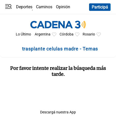
Deportes
Caminos
Opinión
Participá
Programas
Últimas coberturas
Últimas 24 h
En YouTube
Clima
Horóscopo
Lo Último
Argentina
Córdoba
Rosario
trasplante celulas madre - Temas
Por favor intente realizar la búsqueda más
tarde.
Descargá nuestra App