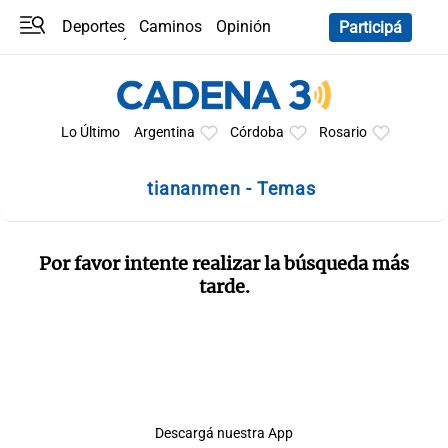
Deportes
Caminos
Opinión
Participá
Programas
Últimas coberturas
Últimas 24 h
En YouTube
Clima
Horóscopo
Lo Último
Argentina
Córdoba
Rosario
tiananmen - Temas
Por favor intente realizar la búsqueda más
tarde.
Descargá nuestra App