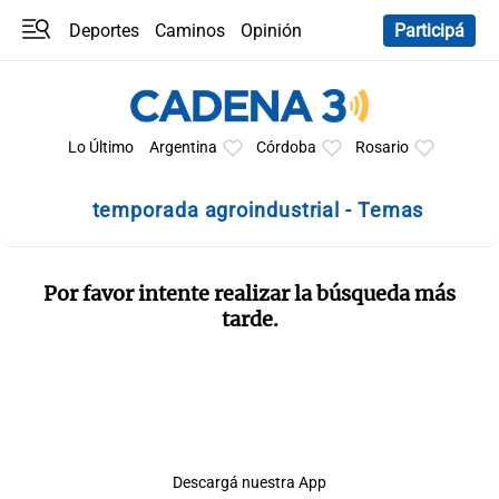
Deportes
Caminos
Opinión
Participá
Programas
Últimas coberturas
Últimas 24 h
En YouTube
Clima
Horóscopo
Lo Último
Argentina
Córdoba
Rosario
temporada agroindustrial - Temas
Por favor intente realizar la búsqueda más
tarde.
Descargá nuestra App