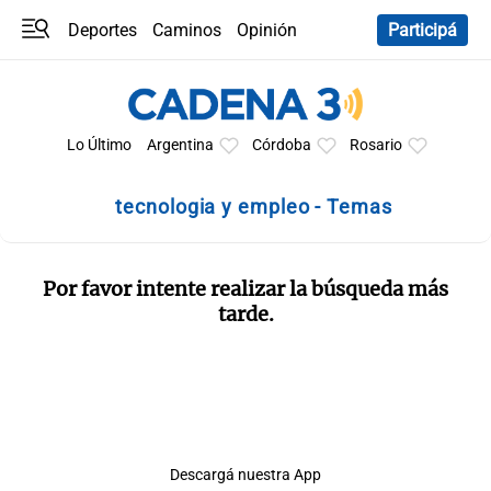
Deportes
Caminos
Opinión
Participá
Programas
Últimas coberturas
Últimas 24 h
En YouTube
Clima
Horóscopo
Lo Último
Argentina
Córdoba
Rosario
tecnologia y empleo - Temas
Por favor intente realizar la búsqueda más
tarde.
Descargá nuestra App