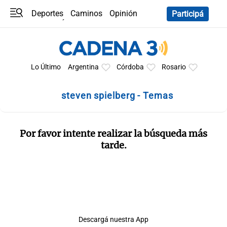
Deportes
Caminos
Opinión
Participá
Programas
Últimas coberturas
Últimas 24 h
En YouTube
Clima
Horóscopo
Lo Último
Argentina
Córdoba
Rosario
steven spielberg - Temas
Por favor intente realizar la búsqueda más
tarde.
Descargá nuestra App