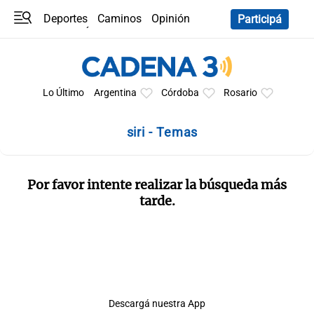
Deportes
Caminos
Opinión
Participá
Programas
Últimas coberturas
Últimas 24 h
En YouTube
Clima
Horóscopo
Lo Último
Argentina
Córdoba
Rosario
siri - Temas
Por favor intente realizar la búsqueda más
tarde.
Descargá nuestra App