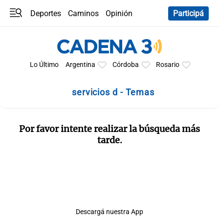
Deportes
Caminos
Opinión
Participá
Programas
Últimas coberturas
Últimas 24 h
En YouTube
Clima
Horóscopo
Lo Último
Argentina
Córdoba
Rosario
servicios d - Temas
Por favor intente realizar la búsqueda más
tarde.
Descargá nuestra App