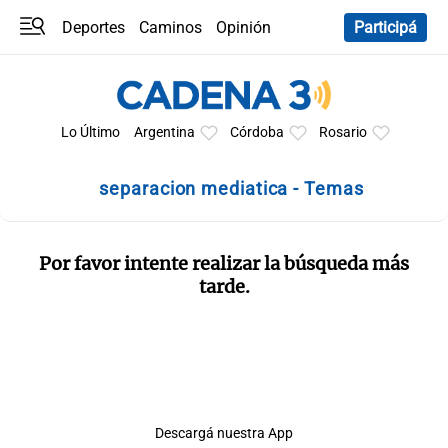
Deportes
Caminos
Opinión
Participá
Programas
Últimas coberturas
Últimas 24 h
En YouTube
Clima
Horóscopo
Lo Último
Argentina
Córdoba
Rosario
separacion mediatica - Temas
Por favor intente realizar la búsqueda más
tarde.
Descargá nuestra App