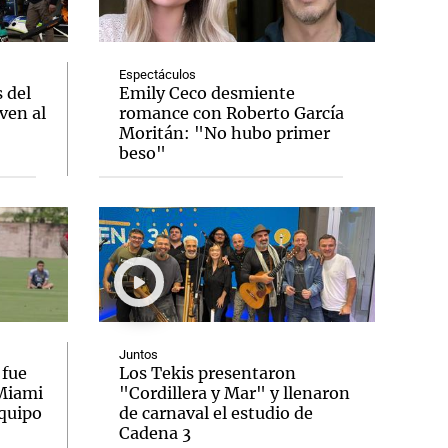
Espectáculos
 del
Emily Ceco desmiente
ven al
romance con Roberto García
Notas
Moritán: "No hubo primer
tas
Notas
beso"
Venezuela de
 Groenlandia
Comprometidos
Madur
Juntos
 fue
Los Tekis presentaron
 Miami
"Cordillera y Mar" y llenaron
equipo
de carnaval el estudio de
Cadena 3