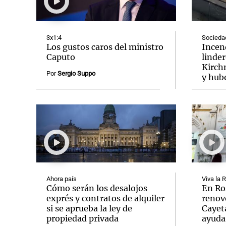
3x1:4
Socieda
Los gustos caros del ministro
Incend
Caputo
linder
Kirch
Notas
Notas
Por
Sergio Suppo
y hub
Editorial
Mundial 2026
La Sol
Ahora país
Viva la 
Cómo serán los desalojos
En Ro
exprés y contratos de alquiler
renov
si se aprueba la ley de
Cayet
propiedad privada
ayuda