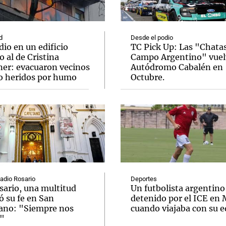
d
Desde el podio
io en un edificio
TC Pick Up: Las "Chatas
o al de Cristina
Campo Argentino" vuel
ner: evacuaron vecinos
Autódromo Cabalén en
Notas
Notas
No
o heridos por humo
Octubre.
e en Cadena 3
El huracán de Arequito
Cadena 3 en
Radio Rosario
Deportes
sario, una multitud
Un futbolista argentino
ó su fe en San
detenido por el ICE en
ano: "Siempre nos
cuando viajaba con su 
"