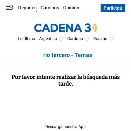
Deportes
Caminos
Opinión
Participá
Programas
Últimas coberturas
Últimas 24 h
En YouTube
Clima
Horóscopo
Lo Último
Argentina
Córdoba
Rosario
rio tercero - Temas
Por favor intente realizar la búsqueda más
tarde.
Descargá nuestra App