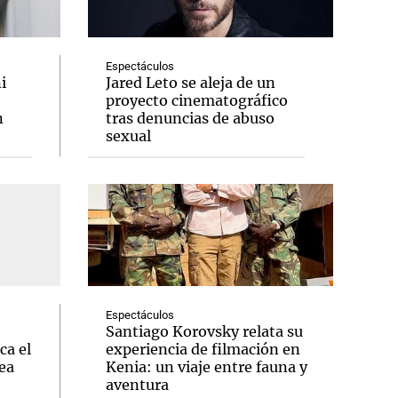
Espectáculos
i
Jared Leto se aleja de un
proyecto cinematográfico
Notas
n
tras denuncias de abuso
tas
Notas
sexual
Venezuela de
 Groenlandia
Comprometidos
Madur
Espectáculos
Santiago Korovsky relata su
ca el
experiencia de filmación en
ea
Kenia: un viaje entre fauna y
aventura