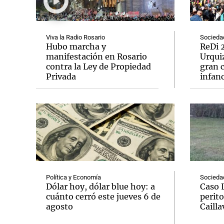
Viva la Radio Rosario
Socieda
Hubo marcha y
ReDi 2
manifestación en Rosario
Urquiz
contra la Ley de Propiedad
gran c
Notas
Notas
Privada
infanc
Editorial
Mundial 2026
La Sol
Política y Economía
Socieda
Dólar hoy, dólar blue hoy: a
Caso 
cuánto cerró este jueves 6 de
perito
agosto
Cailla