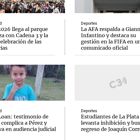
d
Deportes
026 llega al parque
La AFA respalda a Giann
a con Cadena 3 y la
Infantino y destaca su
elebración de las
gestión en la FIFA en u
Notas
Notas
No
ias
comunicado oficial
e en Cadena 3
El huracán de Arequito
Cadena 3 en
d
Deportes
Loan: testimonio de
Estudiantes de La Plata
 complica a Pérez y
levanta inhibición y bus
va en audiencia judicial
regreso de Joaquín Corr