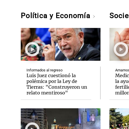
Política y Economía
Soci
Informados al regreso
Amamos 
Luis Juez cuestionó la
Medic
polémica por la Ley de
la ay
Tierras: "Construyeron un
fertil
relato mentiroso"
millo