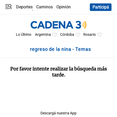
Deportes
Caminos
Opinión
Participá
Programas
Últimas coberturas
Últimas 24 h
En YouTube
Clima
Horóscopo
Lo Último
Argentina
Córdoba
Rosario
regreso de la nina - Temas
Por favor intente realizar la búsqueda más
tarde.
Descargá nuestra App