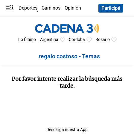
Deportes
Caminos
Opinión
Participá
Programas
Últimas coberturas
Últimas 24 h
En YouTube
Clima
Horóscopo
Lo Último
Argentina
Córdoba
Rosario
regalo costoso - Temas
Por favor intente realizar la búsqueda más
tarde.
Descargá nuestra App