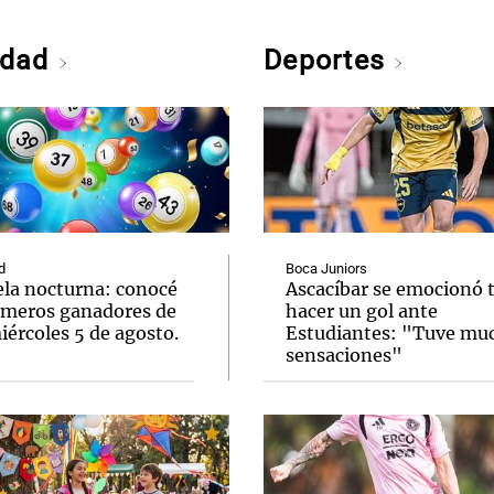
edad
Deportes
d
Boca Juniors
ela nocturna: conocé
Ascacíbar se emocionó 
úmeros ganadores de
hacer un gol ante
ércoles 5 de agosto.
Estudiantes: "Tuve mu
sensaciones"