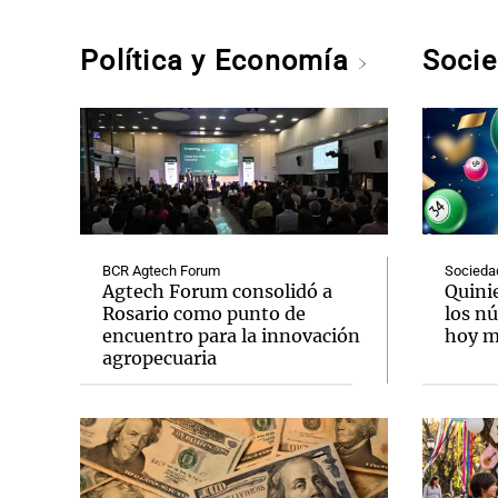
Política y Economía
Soci
BCR Agtech Forum
Socieda
Agtech Forum consolidó a
Quini
Rosario como punto de
los n
encuentro para la innovación
hoy mi
agropecuaria