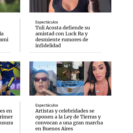
Espectáculos
Tuli Acosta defiende su
la
amistad con Luck Ra y
Notas
iami
desmiente rumores de
tas
Notas
infidelidad
Venezuela de
 Groenlandia
Comprometidos
Madur
Espectáculos
es en
Artistas y celebridades se
primer
oponen a la Ley de Tierras y
ausura
convocan a una gran marcha
en Buenos Aires