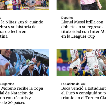
d
Deportes
e la Niñez 2026: cuándo
Lionel Messi brilla con
ebra y su historia de
doblete en su regreso a 
os de fecha en
titularidad con Inter M
Notas
Notas
No
tina
en la Leagues Cup
e en Cadena 3
El huracán de Arequito
Cadena 3 en
Argentina
La Cadena del Gol
o Moreno recibe la Copa
Boca venció a Estudiant
al de Natación de
el Ducó y consiguió su 
rno con récords y
triunfo en el Torneo Cl
s de 20 países