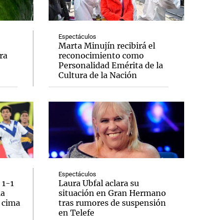
Espectáculos
Marta Minujín recibirá el
ra
reconocimiento como
Notas
Personalidad Emérita de la
tas
Notas
Cultura de la Nación
Venezuela de
 Groenlandia
Comprometidos
Madur
Espectáculos
 1-1
Laura Ubfal aclara su
la
situación en Gran Hermano
a cima
tras rumores de suspensión
en Telefe