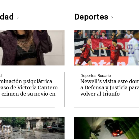
edad
Deportes
d
Deportes Rosario
minación psiquiátrica
Newell's visita este do
caso de Victoria Cantero
a Defensa y Justicia par
l crimen de su novio en
volver al triunfo
o