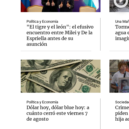
Política y Economía
Una Mañ
"El tigre y el león": el efusivo
Tormen
encuentro entre Milei y De la
agua 
Espriella antes de su
imag
Notas
Notas
asunción
Editorial
Mundial 2026
La Sol
Política y Economía
Socieda
Dólar hoy, dólar blue hoy: a
Crime
cuánto cerró este viernes 7
piden
de agosto
hija a