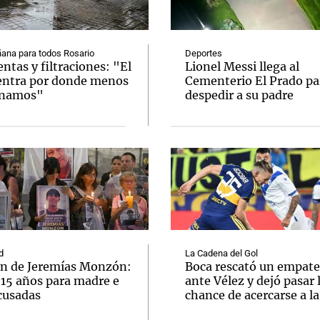
ana para todos Rosario
Deportes
tas y filtraciones: "El
Lionel Messi llega al
entra por donde menos
Cementerio El Prado pa
inamos"
despedir a su padre
Notas
Notas
No
e en Cadena 3
El huracán de Arequito
Cadena 3 en
d
La Cadena del Gol
n de Jeremías Monzón:
Boca rescató un empate
 15 años para madre e
ante Vélez y dejó pasar 
cusadas
chance de acercarse a l