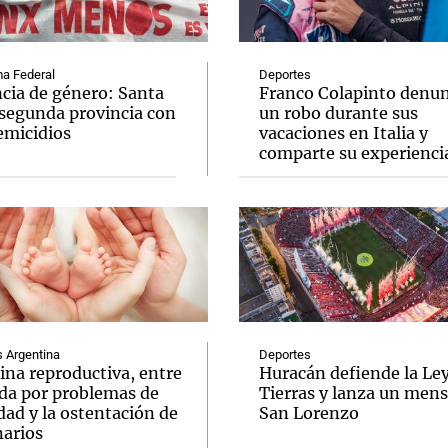
a Federal
Deportes
ncia de género: Santa
Franco Colapinto denun
 segunda provincia con
un robo durante sus
emicidios
vacaciones en Italia y
Notas
Notas
No
comparte su experienci
e en Cadena 3
El huracán de Arequito
Cadena 3 en
Argentina
Deportes
ina reproductiva, entre
Huracán defiende la Le
uda por problemas de
Tierras y lanza un mens
idad y la ostentación de
San Lorenzo
narios