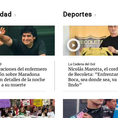
edad
Deportes
d
La Cadena del Gol
raciones del enfermero
Nicolás Marotta, el cor
ón sobre Maradona
de Recoleta: “Enfrentar
n detalles de la noche
Boca, sea donde sea, va 
a a su muerte
lindo”