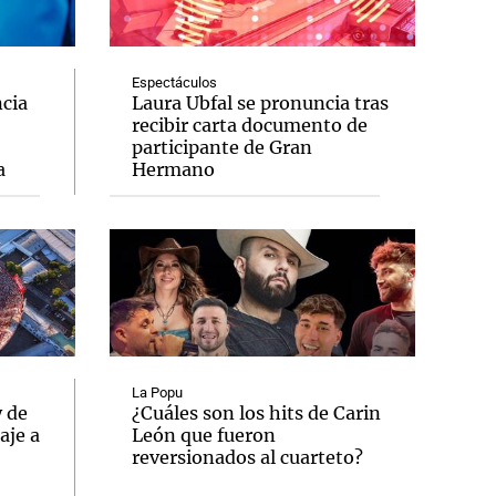
Espectáculos
cia
Laura Ubfal se pronuncia tras
recibir carta documento de
Notas
participante de Gran
tas
Notas
a
Hermano
Venezuela de
 Groenlandia
Comprometidos
Madur
La Popu
y de
¿Cuáles son los hits de Carin
aje a
León que fueron
reversionados al cuarteto?