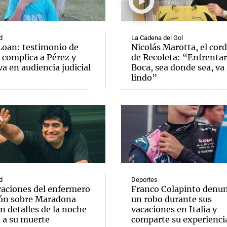
d
La Cadena del Gol
Loan: testimonio de
Nicolás Marotta, el cor
 complica a Pérez y
de Recoleta: “Enfrentar
va en audiencia judicial
Boca, sea donde sea, va 
Notas
Notas
No
lindo”
e en Cadena 3
El huracán de Arequito
Cadena 3 en
d
Deportes
raciones del enfermero
Franco Colapinto denun
ón sobre Maradona
un robo durante sus
n detalles de la noche
vacaciones en Italia y
a a su muerte
comparte su experienci