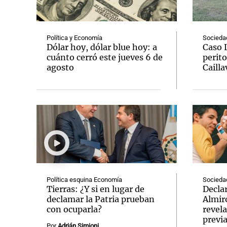
Política y Economía
Socieda
Dólar hoy, dólar blue hoy: a
Caso 
cuánto cerró este jueves 6 de
perito
agosto
Cailla
Notas
Notas
Editorial
Mundial 2026
La Sol
Política esquina Economía
Socieda
Tierras: ¿Y si en lugar de
Decla
declamar la Patria prueban
Almir
con ocuparla?
revela
previ
Por
Adrián Simioni