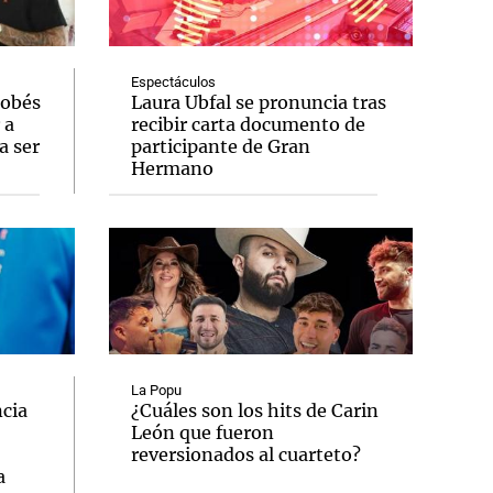
Espectáculos
dobés
Laura Ubfal se pronuncia tras
 a
recibir carta documento de
Notas
a ser
participante de Gran
tas
Notas
Hermano
Venezuela de
 Groenlandia
Comprometidos
Madur
La Popu
cia
¿Cuáles son los hits de Carin
León que fueron
reversionados al cuarteto?
a