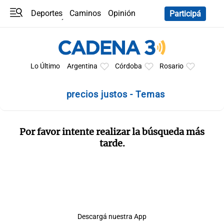
Deportes
Caminos
Opinión
Participá
Programas
Últimas coberturas
Últimas 24 h
En YouTube
Clima
Horóscopo
Lo Último
Argentina
Córdoba
Rosario
precios justos - Temas
Por favor intente realizar la búsqueda más
tarde.
Descargá nuestra App