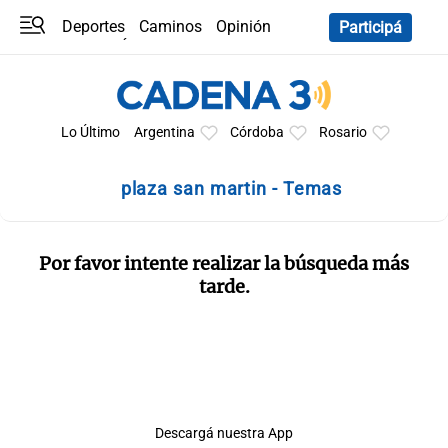
Deportes
Caminos
Opinión
Participá
Programas
Últimas coberturas
Últimas 24 h
En YouTube
Clima
Horóscopo
Lo Último
Argentina
Córdoba
Rosario
plaza san martin - Temas
Por favor intente realizar la búsqueda más
tarde.
Descargá nuestra App