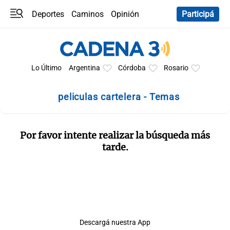
Deportes
Caminos
Opinión
Participá
Programas
Últimas coberturas
Últimas 24 h
En YouTube
Clima
Horóscopo
Lo Último
Argentina
Córdoba
Rosario
peliculas cartelera - Temas
Por favor intente realizar la búsqueda más
tarde.
Descargá nuestra App