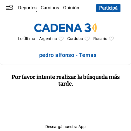
Deportes
Caminos
Opinión
Participá
Programas
Últimas coberturas
Últimas 24 h
En YouTube
Clima
Horóscopo
Lo Último
Argentina
Córdoba
Rosario
pedro alfonso - Temas
Por favor intente realizar la búsqueda más
tarde.
Descargá nuestra App