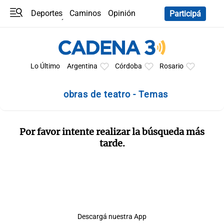
Deportes
Caminos
Opinión
Participá
Programas
Últimas coberturas
Últimas 24 h
En YouTube
Clima
Horóscopo
Lo Último
Argentina
Córdoba
Rosario
obras de teatro - Temas
Por favor intente realizar la búsqueda más
tarde.
Descargá nuestra App