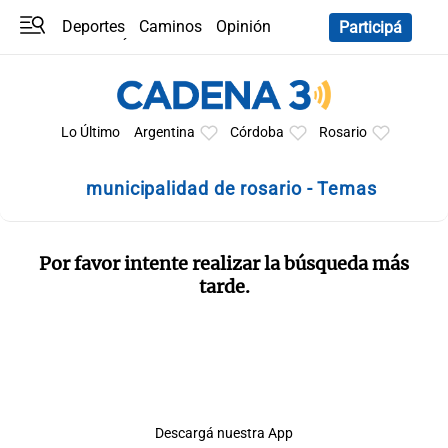
Deportes
Caminos
Opinión
Participá
Programas
Últimas coberturas
Últimas 24 h
En YouTube
Clima
Horóscopo
Lo Último
Argentina
Córdoba
Rosario
municipalidad de rosario - Temas
Por favor intente realizar la búsqueda más
tarde.
Descargá nuestra App