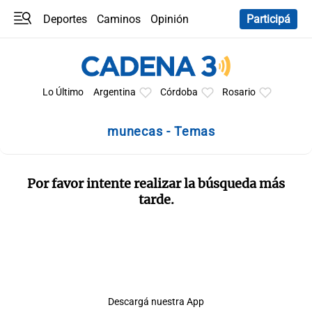
Deportes
Caminos
Opinión
Participá
Programas
Últimas coberturas
Últimas 24 h
En YouTube
Clima
Horóscopo
Lo Último
Argentina
Córdoba
Rosario
munecas - Temas
Por favor intente realizar la búsqueda más
tarde.
Descargá nuestra App