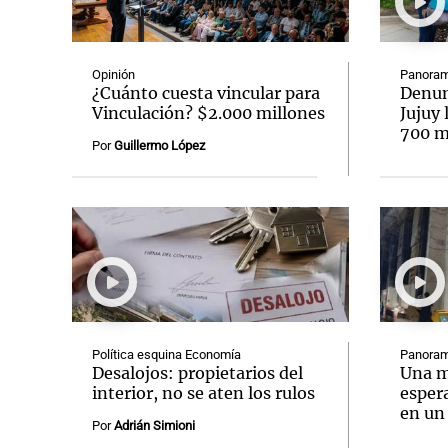
Opinión
Panoram
¿Cuánto cuesta vincular para
Denun
Vinculación? $2.000 millones
Jujuy 
700 mi
Notas
Notas
Por
Guillermo López
Editorial
Mundial 2026
La Sol
Política esquina Economía
Panoram
Desalojos: propietarios del
Una m
interior, no se aten los rulos
espera
en un
Por
Adrián Simioni