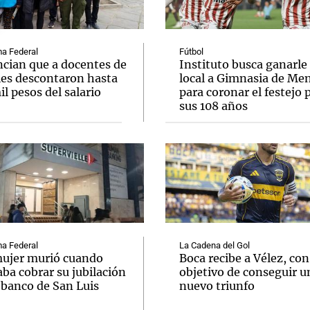
a Federal
Fútbol
cian que a docentes de
Instituto busca ganarle
les descontaron hasta
local a Gimnasia de Me
l pesos del salario
para coronar el festejo 
Notas
Notas
No
sus 108 años
e en Cadena 3
El huracán de Arequito
Cadena 3 en
a Federal
La Cadena del Gol
ujer murió cuando
Boca recibe a Vélez, con
ba cobrar su jubilación
objetivo de conseguir u
 banco de San Luis
nuevo triunfo