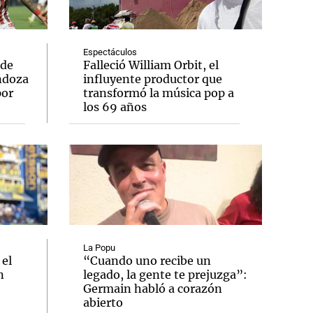
Espectáculos
 de
Falleció William Orbit, el
ndoza
influyente productor que
Notas
por
transformó la música pop a
tas
Notas
los 69 años
Venezuela de
 Groenlandia
Comprometidos
Madur
La Popu
 el
“Cuando uno recibe un
n
legado, la gente te prejuzga”:
Germain habló a corazón
abierto