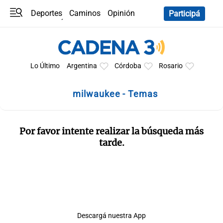
Deportes
Caminos
Opinión
Participá
Programas
Últimas coberturas
Últimas 24 h
En YouTube
Clima
Horóscopo
Lo Último
Argentina
Córdoba
Rosario
milwaukee - Temas
Por favor intente realizar la búsqueda más
tarde.
Descargá nuestra App