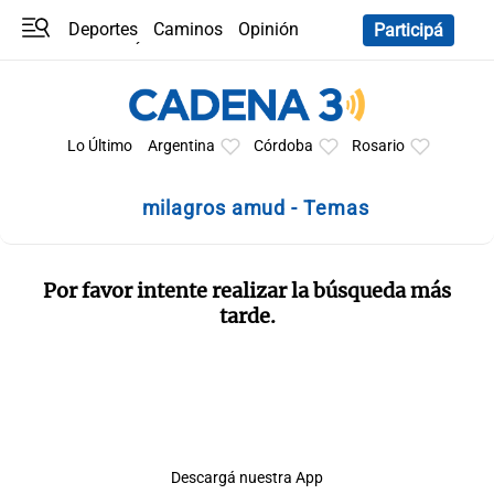
Deportes
Caminos
Opinión
Participá
Programas
Últimas coberturas
Últimas 24 h
En YouTube
Clima
Horóscopo
Lo Último
Argentina
Córdoba
Rosario
milagros amud - Temas
Por favor intente realizar la búsqueda más
tarde.
Descargá nuestra App