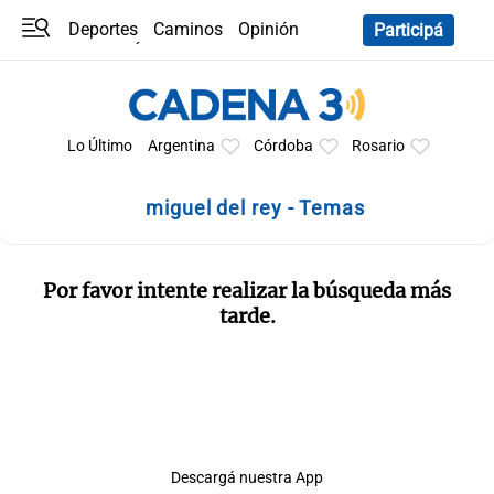
Deportes
Caminos
Opinión
Participá
Programas
Últimas coberturas
Últimas 24 h
En YouTube
Clima
Horóscopo
Lo Último
Argentina
Córdoba
Rosario
miguel del rey - Temas
Por favor intente realizar la búsqueda más
tarde.
Descargá nuestra App