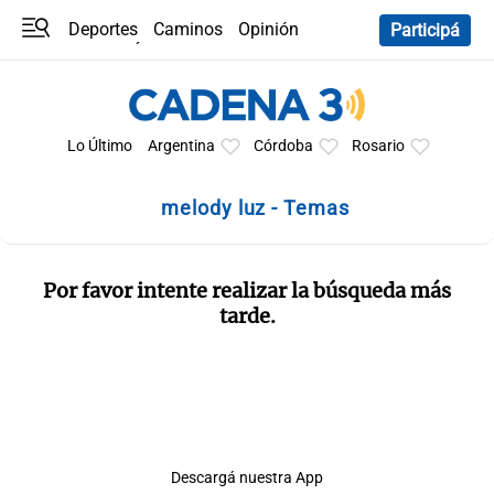
Deportes
Caminos
Opinión
Participá
Programas
Últimas coberturas
Últimas 24 h
En YouTube
Clima
Horóscopo
Lo Último
Argentina
Córdoba
Rosario
melody luz - Temas
Por favor intente realizar la búsqueda más
tarde.
Descargá nuestra App