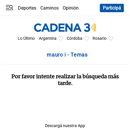
Deportes
Caminos
Opinión
Participá
Programas
Últimas coberturas
Últimas 24 h
En YouTube
Clima
Horóscopo
Lo Último
Argentina
Córdoba
Rosario
mauro i - Temas
Por favor intente realizar la búsqueda más
tarde.
Descargá nuestra App