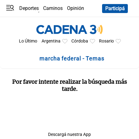
Deportes
Caminos
Opinión
Participá
Programas
Últimas coberturas
Últimas 24 h
En YouTube
Clima
Horóscopo
Lo Último
Argentina
Córdoba
Rosario
marcha federal - Temas
Por favor intente realizar la búsqueda más
tarde.
Descargá nuestra App