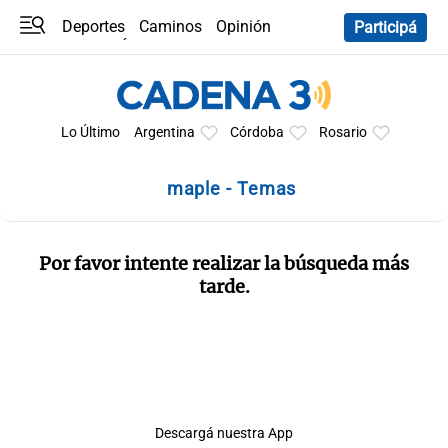
Deportes
Caminos
Opinión
Participá
Programas
Últimas coberturas
Últimas 24 h
En YouTube
Clima
Horóscopo
Lo Último
Argentina
Córdoba
Rosario
maple - Temas
Por favor intente realizar la búsqueda más
tarde.
Descargá nuestra App