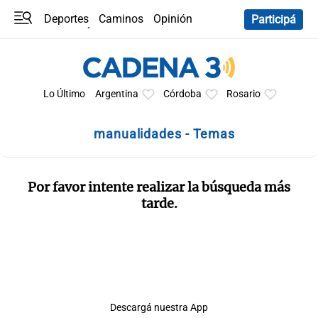
Deportes
Caminos
Opinión
Participá
Programas
Últimas coberturas
Últimas 24 h
En YouTube
Clima
Horóscopo
Lo Último
Argentina
Córdoba
Rosario
manualidades - Temas
Por favor intente realizar la búsqueda más
tarde.
Descargá nuestra App