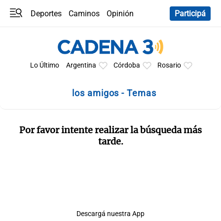
Deportes
Caminos
Opinión
Participá
Programas
Últimas coberturas
Últimas 24 h
En YouTube
Clima
Horóscopo
Lo Último
Argentina
Córdoba
Rosario
los amigos - Temas
Por favor intente realizar la búsqueda más
tarde.
Descargá nuestra App