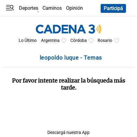
Deportes
Caminos
Opinión
Participá
Programas
Últimas coberturas
Últimas 24 h
En YouTube
Clima
Horóscopo
Lo Último
Argentina
Córdoba
Rosario
leopoldo luque - Temas
Por favor intente realizar la búsqueda más
tarde.
Descargá nuestra App