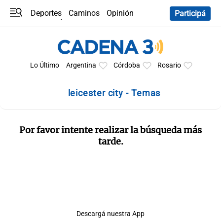
Deportes
Caminos
Opinión
Participá
Programas
Últimas coberturas
Últimas 24 h
En YouTube
Clima
Horóscopo
Lo Último
Argentina
Córdoba
Rosario
leicester city - Temas
Por favor intente realizar la búsqueda más
tarde.
Descargá nuestra App