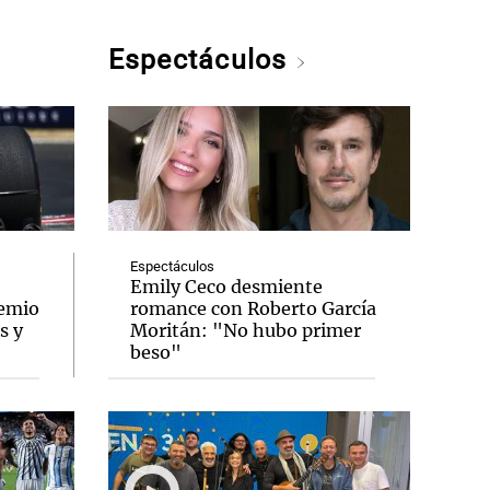
Espectáculos
Espectáculos
Emily Ceco desmiente
remio
romance con Roberto García
s y
Moritán: "No hubo primer
beso"