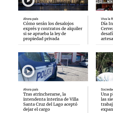
Ahora país
Viva la 
Cómo serán los desalojos
Día In
exprés y contratos de alquiler
Cervez
si se aprueba la ley de
desafí
Notas
Notas
propiedad privada
artes
Editorial
Mundial 2026
La Sol
Ahora país
Socieda
Tras atrincherarse, la
Una p
intendenta interina de Villa
las si
Santa Cruz del Lago aceptó
trabaj
dejar el cargo
expan