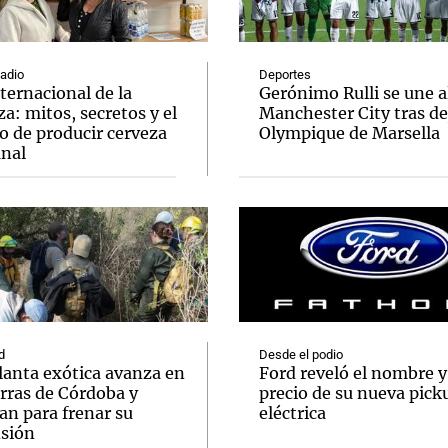
Radio
Deportes
ternacional de la
Gerónimo Rulli se une a
a: mitos, secretos y el
Manchester City tras dej
o de producir cerveza
Olympique de Marsella
Notas
Notas
No
anal
e en Cadena 3
El huracán de Arequito
Cadena 3 en
d
Desde el podio
lanta exótica avanza en
Ford reveló el nombre y
erras de Córdoba y
precio de su nueva pick
an para frenar su
eléctrica
sión