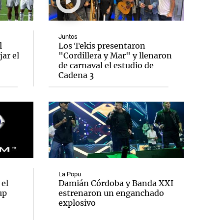
Juntos
l
Los Tekis presentaron
ar el
"Cordillera y Mar" y llenaron
Notas
de carnaval el estudio de
tas
Notas
Cadena 3
Venezuela de
 Groenlandia
Comprometidos
Madur
La Popu
 el
Damián Córdoba y Banda XXI
up
estrenaron un enganchado
explosivo