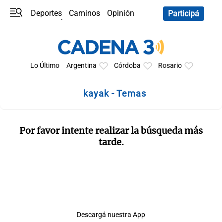
Deportes
Caminos
Opinión
Participá
Programas
Últimas coberturas
Últimas 24 h
En YouTube
Clima
Horóscopo
Lo Último
Argentina
Córdoba
Rosario
kayak - Temas
Por favor intente realizar la búsqueda más
tarde.
Descargá nuestra App