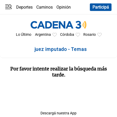
Deportes
Caminos
Opinión
Participá
Programas
Últimas coberturas
Últimas 24 h
En YouTube
Clima
Horóscopo
Lo Último
Argentina
Córdoba
Rosario
juez imputado - Temas
Por favor intente realizar la búsqueda más
tarde.
Descargá nuestra App