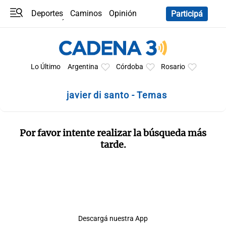
Deportes
Caminos
Opinión
Participá
Programas
Últimas coberturas
Últimas 24 h
En YouTube
Clima
Horóscopo
Lo Último
Argentina
Córdoba
Rosario
javier di santo - Temas
Por favor intente realizar la búsqueda más
tarde.
Descargá nuestra App