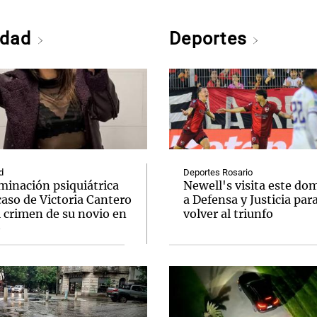
edad
Deportes
d
Deportes Rosario
minación psiquiátrica
Newell's visita este do
caso de Victoria Cantero
a Defensa y Justicia par
l crimen de su novio en
volver al triunfo
o