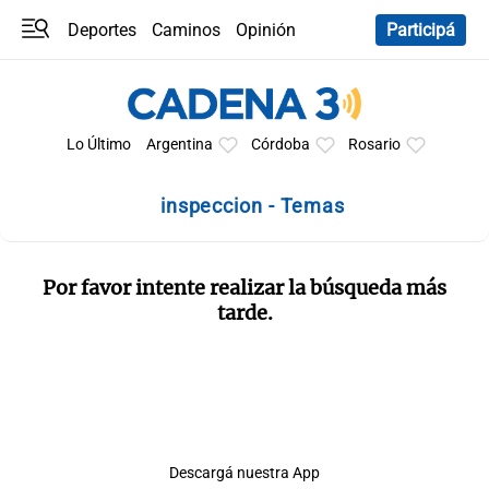
Deportes
Caminos
Opinión
Participá
Programas
Últimas coberturas
Últimas 24 h
En YouTube
Clima
Horóscopo
Lo Último
Argentina
Córdoba
Rosario
inspeccion - Temas
Por favor intente realizar la búsqueda más
tarde.
Descargá nuestra App