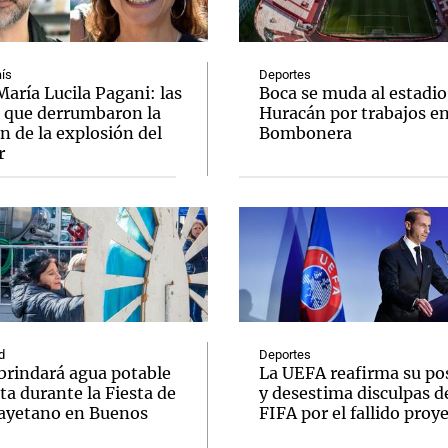
ís
Deportes
aría Lucila Pagani: las
Boca se muda al estadio
s que derrumbaron la
Huracán por trabajos e
n de la explosión del
Bombonera
Notas
Notas
No
r
e en Cadena 3
El huracán de Arequito
Cadena 3 en
d
Deportes
brindará agua potable
La UEFA reafirma su po
ta durante la Fiesta de
y desestima disculpas de
ayetano en Buenos
FIFA por el fallido proy