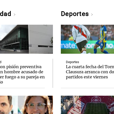
edad
Deportes
d
Deportes
ron pisión preventiva
La cuarta fecha del Tor
un hombre acusado de
Clausura arranca con d
r fuego a su pareja en
partidos este viernes
io