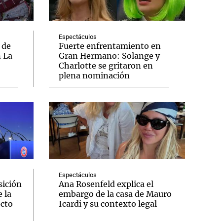
Espectáculos
 de
Fuerte enfrentamiento en
n La
Gran Hermano: Solange y
Notas
Charlotte se gritaron en
tas
Notas
plena nominación
Venezuela de
 Groenlandia
Comprometidos
Madur
Espectáculos
sición
Ana Rosenfeld explica el
 la
embargo de la casa de Mauro
ecto
Icardi y su contexto legal