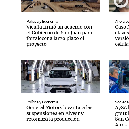
Política y Economía
Ahora pa
Vicuña firmó un acuerdo con
Caso M
el Gobierno de San Juan para
clave
fortalecer a largo plazo el
versió
Notas
Notas
proyecto
celula
Editorial
Mundial 2026
La Sol
Política y Economía
Socieda
General Motors levantará las
AySA 
suspensiones en Alvear y
gratui
retomará la producción
San C
Aires