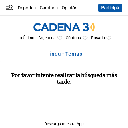
Deportes
Caminos
Opinión
Participá
Programas
Últimas coberturas
Últimas 24 h
En YouTube
Clima
Horóscopo
Lo Último
Argentina
Córdoba
Rosario
indu - Temas
Por favor intente realizar la búsqueda más
tarde.
Descargá nuestra App