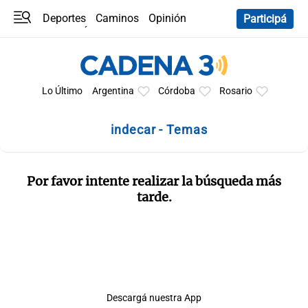
Deportes
Caminos
Opinión
Participá
Programas
Últimas coberturas
Últimas 24 h
En YouTube
Clima
Horóscopo
Lo Último
Argentina
Córdoba
Rosario
indecar - Temas
Por favor intente realizar la búsqueda más
tarde.
Descargá nuestra App