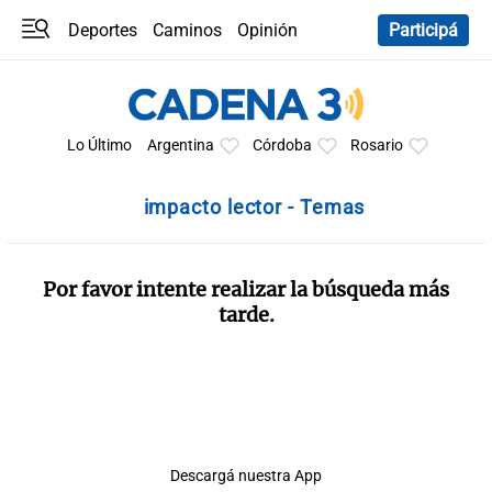
Deportes
Caminos
Opinión
Participá
Programas
Últimas coberturas
Últimas 24 h
En YouTube
Clima
Horóscopo
Lo Último
Argentina
Córdoba
Rosario
impacto lector - Temas
Por favor intente realizar la búsqueda más
tarde.
Descargá nuestra App