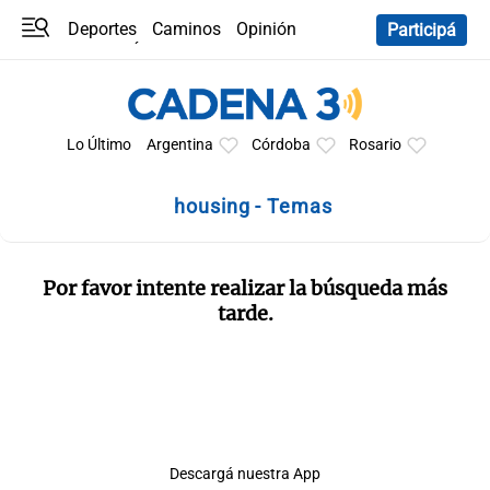
Deportes
Caminos
Opinión
Participá
Programas
Últimas coberturas
Últimas 24 h
En YouTube
Clima
Horóscopo
Lo Último
Argentina
Córdoba
Rosario
housing - Temas
Por favor intente realizar la búsqueda más
tarde.
Descargá nuestra App