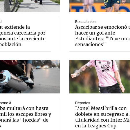
d
Boca Juniors
t extiende la
Ascacíbar se emocionó 
encia carcelaria por
hacer un gol ante
os ante la creciente
Estudiantes: "Tuve mu
Notas
Notas
No
población
sensaciones"
e en Cadena 3
El huracán de Arequito
Cadena 3 en
forme 3
Deportes
ba multará con hasta
Lionel Messi brilla con
il los escapes libres y
doblete en su regreso a 
onará las "hordas" de
titularidad con Inter M
s
en la Leagues Cup