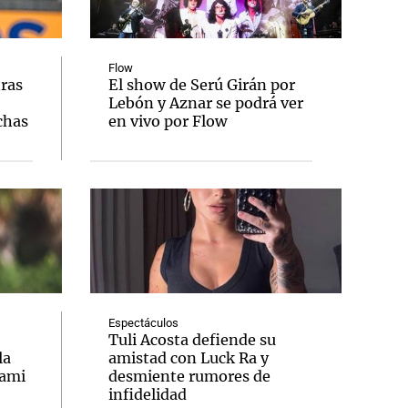
Flow
tras
El show de Serú Girán por
Lebón y Aznar se podrá ver
Notas
chas
en vivo por Flow
tas
Notas
Venezuela de
 Groenlandia
Comprometidos
Madur
Espectáculos
Tuli Acosta defiende su
la
amistad con Luck Ra y
iami
desmiente rumores de
infidelidad