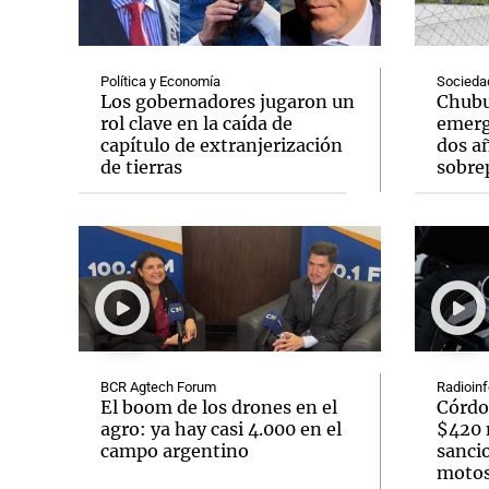
Política y Economía
Socieda
Los gobernadores jugaron un
Chubu
rol clave en la caída de
emerg
capítulo de extranjerización
dos añ
Notas
Notas
de tierras
sobre
Editorial
Mundial 2026
La Sol
BCR Agtech Forum
Radioin
El boom de los drones en el
Córdo
agro: ya hay casi 4.000 en el
$420 m
campo argentino
sanci
moto