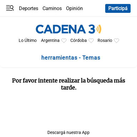
Deportes
Caminos
Opinión
Participá
Programas
Últimas coberturas
Últimas 24 h
En YouTube
Clima
Horóscopo
Lo Último
Argentina
Córdoba
Rosario
herramientas - Temas
Por favor intente realizar la búsqueda más
tarde.
Descargá nuestra App