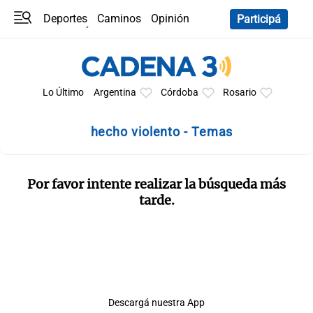
Deportes
Caminos
Opinión
Participá
Programas
Últimas coberturas
Últimas 24 h
En YouTube
Clima
Horóscopo
Lo Último
Argentina
Córdoba
Rosario
hecho violento - Temas
Por favor intente realizar la búsqueda más
tarde.
Descargá nuestra App